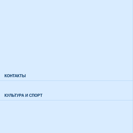
Дополнительный прием
Информация для лиц с ограниченными возможностями
здоровья и инвалидов
Характеристики направлений высшего образования
Характеристики специальностей среднего профессионального
образования
Часто задаваемые вопросы
КОНТАКТЫ
Обратная связь
КУЛЬТУРА И СПОРТ
Воспитательный отдел
История института в цифрах и фактах
Музей