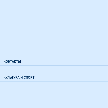
Дополнительный прием
Информация для лиц с ограниченными возможностями
здоровья и инвалидов
Характеристики направлений высшего образования
Характеристики специальностей среднего профессионального
образования
Часто задаваемые вопросы
КОНТАКТЫ
Обратная связь
КУЛЬТУРА И СПОРТ
Воспитательный отдел
История института в цифрах и фактах
Музей