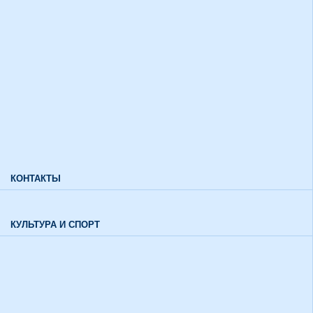
Дополнительный прием
Информация для лиц с ограниченными возможностями
здоровья и инвалидов
Характеристики направлений высшего образования
Характеристики специальностей среднего профессионального
образования
Часто задаваемые вопросы
КОНТАКТЫ
Обратная связь
КУЛЬТУРА И СПОРТ
Воспитательный отдел
История института в цифрах и фактах
Музей