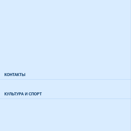
Дополнительный прием
Информация для лиц с ограниченными возможностями
здоровья и инвалидов
Характеристики направлений высшего образования
Характеристики специальностей среднего профессионального
образования
Часто задаваемые вопросы
КОНТАКТЫ
Обратная связь
КУЛЬТУРА И СПОРТ
Воспитательный отдел
История института в цифрах и фактах
Музей