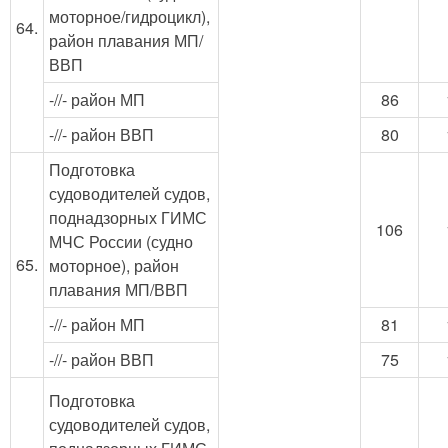
моторное/гидроцикл),
64.
район плавания МП/
ВВП
-//- район МП
86
-//- район ВВП
80
Подготовка
судоводителей судов,
поднадзорных ГИМС
106
МЧС России (судно
65.
моторное), район
плавания МП/ВВП
-//- район МП
81
-//- район ВВП
75
Подготовка
судоводителей судов,