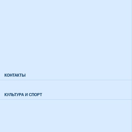
Дополнительный прием
Информация для лиц с ограниченными возможностями
здоровья и инвалидов
Характеристики направлений высшего образования
Характеристики специальностей среднего профессионального
образования
Часто задаваемые вопросы
КОНТАКТЫ
Обратная связь
КУЛЬТУРА И СПОРТ
Воспитательный отдел
История института в цифрах и фактах
Музей