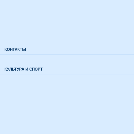
здоровья и инвалидов
Характеристики направлений высшего образования
Характеристики специальностей среднего профессионального
образования
Часто задаваемые вопросы
КОНТАКТЫ
Обратная связь
КУЛЬТУРА И СПОРТ
Воспитательный отдел
История института в цифрах и фактах
Музей
Союзы и советы
Спортивная жизнь
График работы спортивного зала