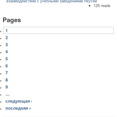
взаимодействие с учебными заведениями Якутии
125 reads
Pages
1
2
3
4
5
6
7
8
9
…
следующая ›
последняя »