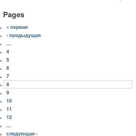
Pages
« первая
‹ предыдущая
…
4
5
6
7
8
9
10
11
12
…
следующая ›