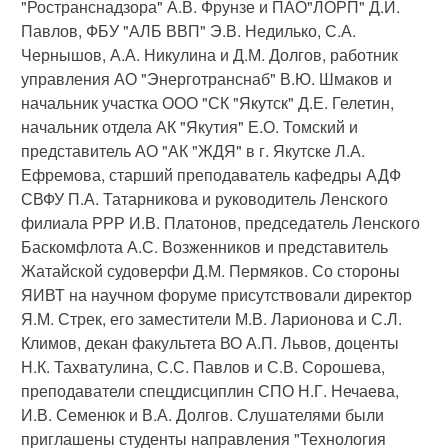
"Ространснадзора" А.В. Фрунзе и ПАО"ЛОРП" Д.И.
Павлов, ФБУ "АЛБ ВВП" Э.В. Недилько, С.А.
Чернышов, А.А. Никулина и Д.М. Долгов, работник
управления АО "Энерготранснаб" В.Ю. Шмаков и
начальник участка ООО "СК "Якутск" Д.Е. Гелетин,
начальник отдела АК "Якутия" Е.О. Томский и
представитель АО "АК "ЖДЯ" в г. Якутске Л.А.
Ефремова, старший преподаватель кафедры АДФ
СВФУ П.А. Татарникова и руководитель Ленского
филиала РРР И.В. Платонов, председатель Ленского
Баскомфлота А.С. Возженников и представитель
Жатайской судоверфи Д.М. Пермяков. Со стороны
ЯИВТ на научном форуме присутствовали директор
Я.М. Стрек, его заместители М.В. Ларионова и С.Л.
Климов, декан факультета ВО А.П. Львов, доценты
Н.К. Тахватулина, С.С. Павлов и С.В. Сорошева,
преподаватели спецдисциплин СПО Н.Г. Нечаева,
И.В. Семенюк и В.А. Долгов. Слушателями были
приглашены студенты направления "Технология