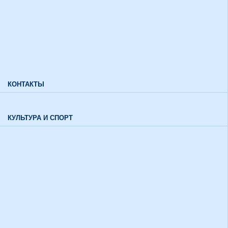
здоровья и инвалидов
Характеристики направлений высшего образования
Характеристики специальностей среднего профессионального
образования
Часто задаваемые вопросы
КОНТАКТЫ
Обратная связь
КУЛЬТУРА И СПОРТ
Воспитательный отдел
История института в цифрах и фактах
Музей
Союзы и советы
Спортивная жизнь
График работы спортивного зала