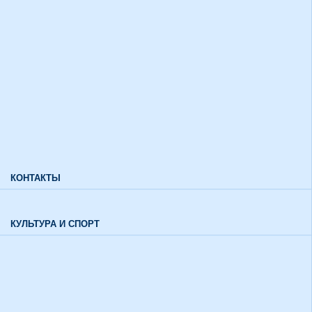
Дополнительный прием
Информация для лиц с ограниченными возможностями
здоровья и инвалидов
Характеристики направлений высшего образования
Характеристики специальностей среднего профессионального
образования
Часто задаваемые вопросы
КОНТАКТЫ
Обратная связь
КУЛЬТУРА И СПОРТ
Воспитательный отдел
История института в цифрах и фактах
Музей