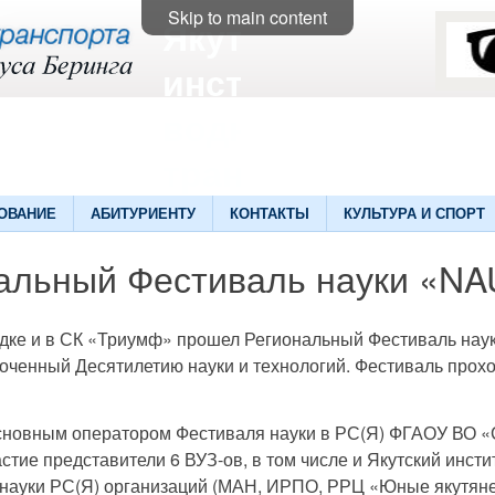
Skip to main content
Якутский
институт
водного
транспорта
ОВАНИЕ
АБИТУРИЕНТУ
КОНТАКТЫ
КУЛЬТУРА И СПОРТ
альный Фестиваль науки «N
щадке и в СК «Триумф» прошел Региональный Фестиваль нау
роченный Десятилетию науки и технологий. Фестиваль прох
основным оператором Фестиваля науки в РС(Я) ФГАОУ ВО 
тие представители 6 ВУЗ-ов, в том числе и Якутский инсти
науки РС(Я) организаций (МАН, ИРПО, РРЦ «Юные якутяне